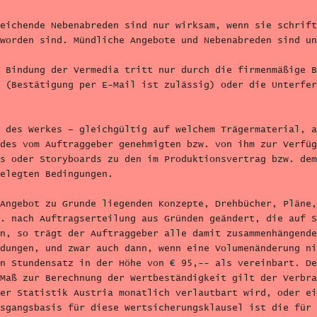
eichende Nebenabreden sind nur wirksam, wenn sie schrift
worden sind. Mündliche Angebote und Nebenabreden sind un
 Bindung der Vermedia tritt nur durch die firmenmäßige B
 (Bestätigung per E-Mail ist zulässig) oder die Unterfer
 des Werkes – gleichgültig auf welchem Trägermaterial, a
des vom Auftraggeber genehmigten bzw. von ihm zur Verfüg
s oder Storyboards zu den im Produktionsvertrag bzw. dem
elegten Bedingungen.
Angebot zu Grunde liegenden Konzepte, Drehbücher, Pläne,
. nach Auftragserteilung aus Gründen geändert, die auf S
n, so trägt der Auftraggeber alle damit zusammenhängende
dungen, und zwar auch dann, wenn eine Volumenänderung ni
n Stundensatz in der Höhe von € 95,-- als vereinbart. De
Maß zur Berechnung der Wertbeständigkeit gilt der Verbra
er Statistik Austria monatlich verlautbart wird, oder ei
sgangsbasis für diese Wertsicherungsklausel ist die für 