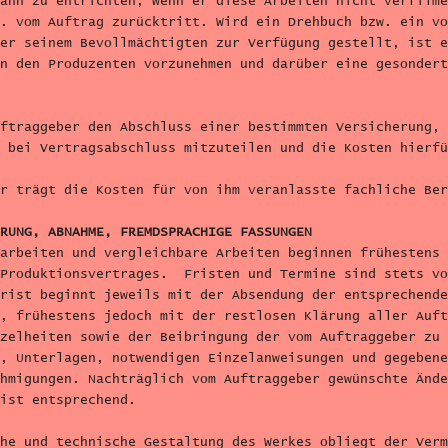
ann zu entrichten, wenn er diese Arbeiten nicht verfilme
. vom Auftrag zurücktritt. Wird ein Drehbuch bzw. ein vo
er seinem Bevollmächtigten zur Verfügung gestellt, ist e
n den Produzenten vorzunehmen und darüber eine gesondert
ftraggeber den Abschluss einer bestimmten Versicherung, 
 bei Vertragsabschluss mitzuteilen und die Kosten hierfü
r trägt die Kosten für von ihm veranlasste fachliche Ber
RUNG, ABNAHME, FREMDSPRACHIGE FASSUNGEN
arbeiten und vergleichbare Arbeiten beginnen frühestens 
 Produktionsvertrages. Fristen und Termine sind stets vo
rist beginnt jeweils mit der Absendung der entsprechende
, frühestens jedoch mit der restlosen Klärung aller Auft
zelheiten sowie der Beibringung der vom Auftraggeber zu 
, Unterlagen, notwendigen Einzelanweisungen und gegebene
hmigungen. Nachträglich vom Auftraggeber gewünschte Ände
ist entsprechend.
he und technische Gestaltung des Werkes obliegt der Verm