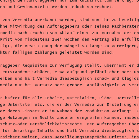
chtigt den Auftraggeber nur zum Rücktritt vom Vertrag. D
en und Gewinnanteile werden jedoch verrechnet.
 von Vermedia anerkannt werden, sind von ihr zu beseitig
hne Mitwirkung des Auftraggebers oder seines Fachberater
rmedia nach fruchtlosem Ablauf einer zur Vornahme der en
Frist von mindestens zwei Wochen den Vertrag als erfüllt
tigt, die Beseitigung der Mängel so lange zu verweigern,
ktur fälligen Zahlungen geleistet worden sind.
raggeber Requisiten zur Verfügung stellt, übernimmt er d
 entstandene Schäden, etwa aufgrund gefährlicher oder un
elben und hält Vermedia diesbezüglich schad- und klaglos
media nur bei Vorsatz oder grober Fahrlässigkeit zu vert
r haftet für alle Inhalte, Materialien, Pläne, Darstelle
ge Untertitel etc. die er der Vermedia zur Erstellung ei
er deren Einsatz er im Rahmen der Produktion verlangt. E
ge Nutzungen in Rechte anderer eingreifen können, insbes
schutz-oder Persönlichkeitsrechte. Der Auftraggeber über
 für derartige Inhalte und hält Vermedia diesbezüglich s
rsichert weiter, dass Beteiligungsansprüche Dritter, ins