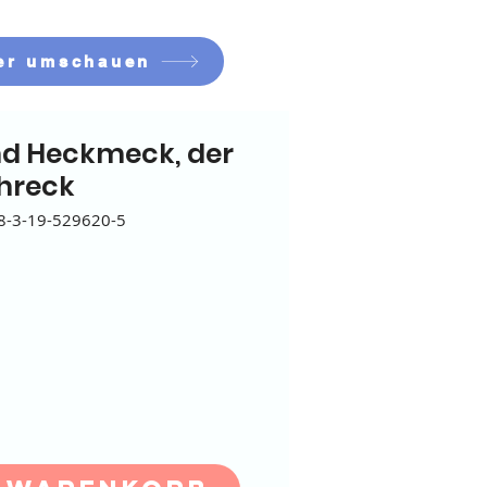
er umschauen
d Heckmeck, der
hreck
8-3-19-529620-5
eis