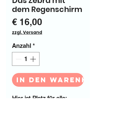
Das Zebra mit
dem Regenschirm
Preis
€ 16,00
zzgl. Versand
Anzahl
*
In den Warenkorb
Hier ist Platz für alle: 
Friedliches Miteinander 
unter dem bunten 
Regenschirm